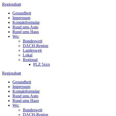
Zum
Regiorabatt
Inhalt
Gesundheit
springen
Impressum
Kontaktformular
Rund ums Auto
Rund ums Haus
Wo:
Bundesweit
DACH-Region
Landesweit
Lokal
Regional
PLZ 5xxx
Regiorabatt
Gesundheit
Impressum
Kontaktformular
Rund ums Auto
Rund ums Haus
Wo:
Bundesweit
DACH-Region