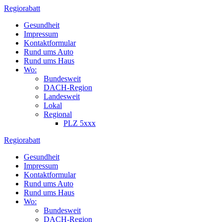
Zum
Regiorabatt
Inhalt
Gesundheit
springen
Impressum
Kontaktformular
Rund ums Auto
Rund ums Haus
Wo:
Bundesweit
DACH-Region
Landesweit
Lokal
Regional
PLZ 5xxx
Regiorabatt
Gesundheit
Impressum
Kontaktformular
Rund ums Auto
Rund ums Haus
Wo:
Bundesweit
DACH-Region